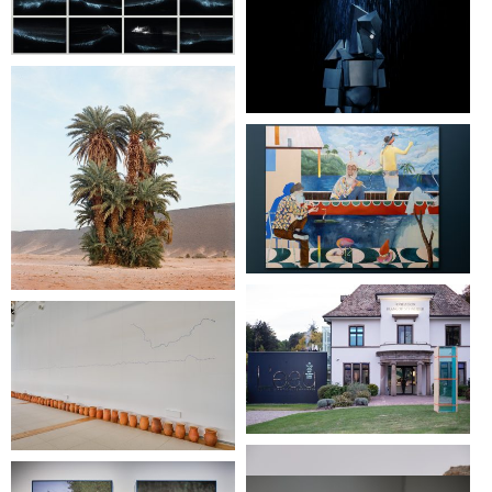
Aurélien Mauplot
Nuit égarée
Bilal Hamdad
Léviathan
Le monde après la pluie
Les vagues scélérates
Eva Medin
Sarah Ritter
Can’t run away from
yourself
Marie-Anita Gaube