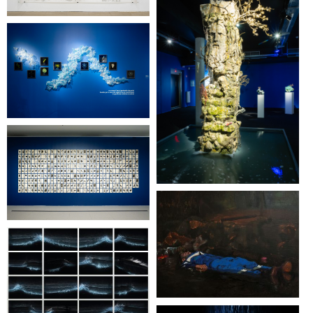
One euro to jump now
Planter des sources 2
Erik Samakh
Il pleuvait sur l’agora
Les Particules, le conte
humain d’une eau qui
meurt
Manon Lanjouère
Les Possessions