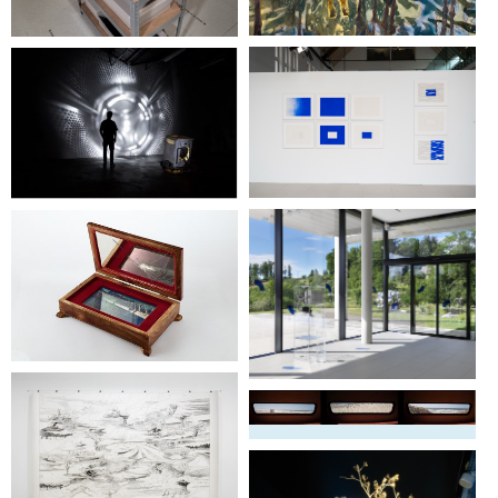
Swimming Lesson
Les abris documentaires
Perdre Pied
– aquatilis
Lilith
Tumble Skope
Sève
Thomas Teurlai
Horizonto
Olivier Crouzel