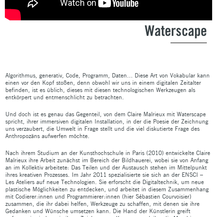
Waterscape
Algorithmus, generativ, Code, Programm, Daten… Diese Art von Vokabular kann
einen vor den Kopf stoßen, denn obwohl wir uns in einem digitalen Zeitalter
befinden, ist es üblich, dieses mit diesen technologischen Werkzeugen als
entkörpert und entmenschlicht zu betrachten.
Und doch ist es genau das Gegenteil, von dem Claire Malrieux mit Waterscape
spricht, ihrer immersiven digitalen Installation, in der die Poesie der Zeichnung
uns verzaubert, die Umwelt in Frage stellt und die viel diskutierte Frage des
Anthropozäns aufwerfen möchte.
Nach ihrem Studium an der Kunsthochschule in Paris (2010) entwickelte Claire
Malrieux ihre Arbeit zunächst im Bereich der Bildhauerei, wobei sie von Anfang
an im Kollektiv arbeitete: Das Teilen und der Austausch stehen im Mittelpunkt
ihres kreativen Prozesses. Im Jahr 2011 spezialisierte sie sich an der ENSCI –
Les Ateliers auf neue Technologien. Sie erforscht die Digitaltechnik, um neue
plastische Möglichkeiten zu entdecken, und arbeitet in diesem Zusammenhang
mit Codierer:innen und Programmierer:innen (hier Sébastien Courvoisier)
zusammen, die ihr dabei helfen, Werkzeuge zu schaffen, mit denen sie ihre
Gedanken und Wünsche umsetzen kann. Die Hand der Künstlerin greift