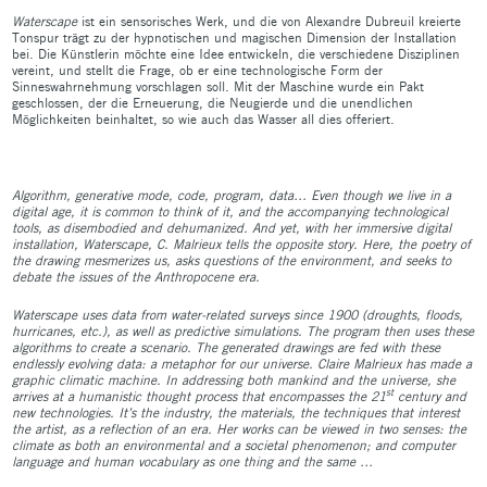
Waterscape
ist ein sensorisches Werk, und die von Alexandre Dubreuil kreierte
Tonspur trägt zu der hypnotischen und magischen Dimension der Installation
bei. Die Künstlerin möchte eine Idee entwickeln, die verschiedene Disziplinen
vereint, und stellt die Frage, ob er eine technologische Form der
Sinneswahrnehmung vorschlagen soll. Mit der Maschine wurde ein Pakt
geschlossen, der die Erneuerung, die Neugierde und die unendlichen
Möglichkeiten beinhaltet, so wie auch das Wasser all dies offeriert.
Algorithm, generative mode, code, program, data… Even though we live in a
digital age, it is common to think of it, and the accompanying technological
tools, as disembodied and dehumanized. And yet, with her immersive digital
installation, Waterscape, C. Malrieux tells the opposite story. Here, the poetry of
the drawing mesmerizes us, asks questions of the environment, and seeks to
debate the issues of the Anthropocene era.
Waterscape uses data from water-related surveys since 1900 (droughts, floods,
hurricanes, etc.), as well as predictive simulations. The program then uses these
algorithms to create a scenario. The generated drawings are fed with these
endlessly evolving data: a metaphor for our universe. Claire Malrieux has made a
graphic climatic machine. In addressing both mankind and the universe, she
st
arrives at a humanistic thought process that encompasses the 21
century and
new technologies. It’s the industry, the materials, the techniques that interest
the artist, as a reflection of an era. Her works can be viewed in two senses: the
climate as both an environmental and a societal phenomenon; and computer
language and human vocabulary as one thing and the same …