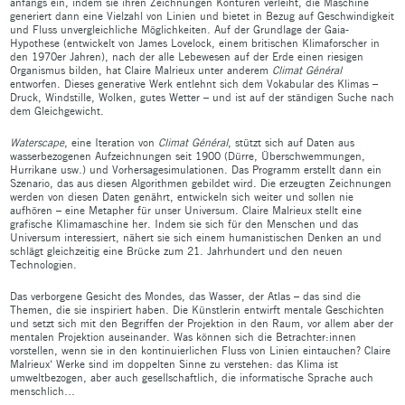
anfangs ein, indem sie ihren Zeichnungen Konturen verleiht, die Maschine
generiert dann eine Vielzahl von Linien und bietet in Bezug auf Geschwindigkeit
und Fluss unvergleichliche Möglichkeiten. Auf der Grundlage der Gaia-
Hypothese (entwickelt von James Lovelock, einem britischen Klimaforscher in
den 1970er Jahren), nach der alle Lebewesen auf der Erde einen riesigen
Organismus bilden, hat Claire Malrieux unter anderem
Climat Général
entworfen. Dieses generative Werk entlehnt sich dem Vokabular des Klimas –
Druck, Windstille, Wolken, gutes Wetter – und ist auf der ständigen Suche nach
dem Gleichgewicht.
Waterscape
, eine Iteration von
Climat Général
, stützt sich auf Daten aus
wasserbezogenen Aufzeichnungen seit 1900 (Dürre, Überschwemmungen,
Hurrikane usw.) und Vorhersagesimulationen. Das Programm erstellt dann ein
Szenario, das aus diesen Algorithmen gebildet wird. Die erzeugten Zeichnungen
werden von diesen Daten genährt, entwickeln sich weiter und sollen nie
aufhören – eine Metapher für unser Universum. Claire Malrieux stellt eine
grafische Klimamaschine her. Indem sie sich für den Menschen und das
Universum interessiert, nähert sie sich einem humanistischen Denken an und
schlägt gleichzeitig eine Brücke zum 21. Jahrhundert und den neuen
Technologien.
Das verborgene Gesicht des Mondes, das Wasser, der Atlas – das sind die
Themen, die sie inspiriert haben. Die Künstlerin entwirft mentale Geschichten
und setzt sich mit den Begriffen der Projektion in den Raum, vor allem aber der
mentalen Projektion auseinander. Was können sich die Betrachter:innen
vorstellen, wenn sie in den kontinuierlichen Fluss von Linien eintauchen? Claire
Malrieux‘ Werke sind im doppelten Sinne zu verstehen: das Klima ist
umweltbezogen, aber auch gesellschaftlich, die informatische Sprache auch
menschlich…