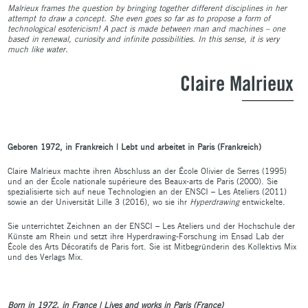
Malrieux frames the question by bringing together different disciplines in her
attempt to draw a concept. She even goes so far as to propose a form of
technological esotericism! A pact is made between man and machines – one
based in renewal, curiosity and infinite possibilities. In this sense, it is very
much like water.
Claire Malrieux
Geboren 1972, in Frankreich | Lebt und arbeitet in Paris (Frankreich)
Claire Malrieux machte ihren Abschluss an der École Olivier de Serres (1995)
und an der École nationale supérieure des Beaux-arts de Paris (2000). Sie
spezialisierte sich auf neue Technologien an der ENSCI – Les Ateliers (2011)
sowie an der Universität Lille 3 (2016), wo sie ihr
Hyperdrawing
entwickelte.
Sie unterrichtet Zeichnen an der ENSCI – Les Ateliers und der Hochschule der
Künste am Rhein und setzt ihre Hyperdrawing-Forschung im Ensad Lab der
École des Arts Décoratifs de Paris fort. Sie ist Mitbegründerin des Kollektivs Mix
und des Verlags Mix.
Born in 1972, in France | Lives and works in Paris (France)