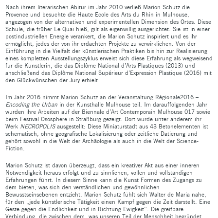
Nach ihrem literarischen Abitur im Jahr 2010 verließ Marion Schutz die
Provence und besuchte die Haute Ecole des Arts du Rhin in Mulhouse,
angezogen von der alternativen und experimentellen Dimension des Ortes. Diese
Schule, die früher Le Quai hieß, gilt als eigenwillig ausgerichtet. Sie ist in einer
postindustriellen Energie verankert, die Marion Schutz inspiriert und es ihr
ermöglicht, jedes der von ihr erdachten Projekte zu verwirklichen. Von der
Einführung in die Vielfalt der künstlerischen Praktiken bis hin zur Realisierung
eines kompletten Ausstellungszyklus erweist sich diese Erfahrung als wegweisend
für die Künstlerin, die das Diplôme National d’Arts Plastiques (2013) und
anschließend das Diplôme National Supérieur d’Expression Plastique (2016) mit
den Glückwünschen der Jury erhielt.
Im Jahr 2016 nimmt Marion Schutz an der Veranstaltung Régionale2016 –
Encoding the Urban
in der Kunsthalle Mulhouse teil. Im darauffolgenden Jahr
wurden ihre Arbeiten auf der Biennale d’Art Contemporain Mulhouse 017 sowie
beim Festival Ososphere in Straßburg gezeigt. Dort wurde unter anderem ihr
Werk
NECROPOLIS
ausgestellt: Diese Miniaturstadt aus 43 Betonelementen ist
schematisch, ohne geografische Lokalisierung oder zeitliche Datierung und
gehört sowohl in die Welt der Archäologie als auch in die Welt der Science-
Fiction.
Marion Schutz ist davon überzeugt, dass ein kreativer Akt aus einer inneren
Notwendigkeit heraus erfolgt und zu sinnlichen, vollen und vollständigen
Erfahrungen führt. In diesem Sinne kann die Kunst Formen des Zugangs zu
dem bieten, was sich den verständlichen und gewöhnlichen
Bewusstseinsebenen entzieht. Marion Schutz fühlt sich Walter de Maria nahe,
für den „jede künstlerische Tätigkeit einen Kampf gegen die Zeit darstellt. Eine
Geste gegen die Endlichkeit und in Richtung Ewigkeit“. Die greifbare
Verbindung, die zwischen dem, was unseren Teil der Menschheit begründet,