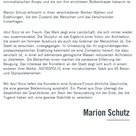
minimalistischen Ansatz und die von ihm errichteten Wolkenkratzer bekannt ist.
Marion Schutz erforscht in ihren verschiedenen Werken Mythen und
Erzählungen, die den Zustand des Menschen und das Verschwinden
hinterfragen.
Azul Noce
ist ein Traum: Das Werk zeigt eine Landschaft, die sich immer wieder
neu zusammensetzt. Die Skulptur ist das Ergebnis einer Vision von Architektur,
die sowohl ein formaler Ausdruck als auch das Grabmal der Menschheit ist: Die
Stadt ist versunken, untergegangen. In Umsetzung der ihr zugrundeliegenden
postapokalyptischen Erzählung beschwört sie eine Zivilisation herauf, die dazu
verurteilt ist, in einer auf elementare geologische Massen reduzierten Architektur
zu überleben. Die Betrachter:innen machen die perzeptive Erfahrung der
Beugung. Das Interesse der Künstlerin an der Stadt zeigt sich auch in einem
anderen ihrer Werke,
NECROPOLIS
, einer miniaturisierten Stadt aus 45 Beton-
und Styroporelementen.
Mit
Azul Noce
liefert die Künstlerin eine Science-Fiction-ähnliche Geschichte,
die eine gewisse Beklemmung ausstrahlt. Ein Planet aus Onyx überragt die
Gesamtheit der Granitblöcke, ein Stein der Verwurzelung mit der Erde, der die
Tugend haben soll, eine gewisse Stabilität zu verankern.
Marion Schutz