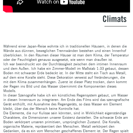
Climats
Während einer Japan-Reise wohnte ich in traditionellen Häusern, in denen die
Wände aus dünnen, beweglichen Trennwänden bestehen und einen Innenhof
überblicken. In den Räumen dieser Häuser ist man dem Klima, der Temperatur
oder der Feuchtigkeit genauso ausgesetzt, wie wenn man draußen ist.
Ich war beeindruckt von der Durchlässigkeit zwischen dem intimen Innenraum
und dem Außen. Ich habe ein Zimmer-Modell im Maßstab 1:33 gebaut, dessen
Boden mit schwarzer Erde bedeckt ist. In der Mitte steht ein Tisch aus Metall,
auf dem eine Koralle steht. Diese Dekoration verweist auf Veränderungen, die
mit dem Klima zusammenhängen: Zuerst ist dieser Platz trocken, dann kommt
der Regen ins Bild und das Wasser übernimmt die Komponenten dieses
Modells.
In dieser Szenografie habe ich ein künstliches Regensystem gebaut, um Wasser
in diesen Innenraum zu integrieren. Am Ende des Films wird das szenografische
Gerät enthüllt, mit Ausnahme des Regengeräts, so dass Wasser ein Element
bleibt, über das der Mensch keine Kontrolle hat.
Die Elemente, die nur Kulisse sein könnten, sind in Wirklichkeit eigenständige
Charaktere, die Dimensionen unserer Existenz darstellen. Die schwarze Erde am
Boden verkörpert unseren primitiven, ursprünglichen Zustand. Die Koralle,
organische Materie, repräsentiert den Menschen. Metall verkörpert den
Gedanken, da es ein vom Menschen geschaffenes Element ist. Der Regen spielt