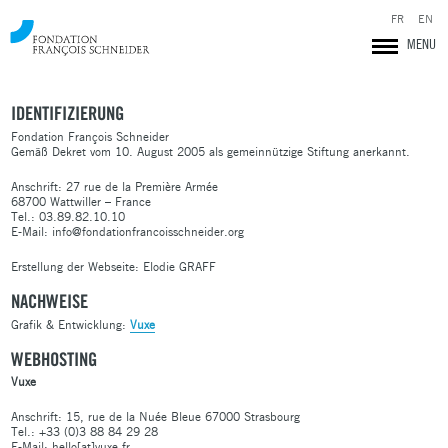
Impressum
FR
EN
MENU
IDENTIFIZIERUNG
Fondation François Schneider
Gemäß Dekret vom 10. August 2005 als gemeinnützige Stiftung anerkannt.
Anschrift: 27 rue de la Première Armée
68700 Wattwiller – France
Tel.: 03.89.82.10.10
E-Mail: info@fondationfrancoisschneider.org
Erstellung der Webseite: Elodie GRAFF
NACHWEISE
Grafik & Entwicklung:
Vuxe
WEBHOSTING
Fondation François Schneider
Vuxe
Anschrift: 15, rue de la Nuée Bleue 67000 Strasbourg
Tel.: +33 (0)3 88 84 29 28
E-Mail: hello[at]vuxe.fr