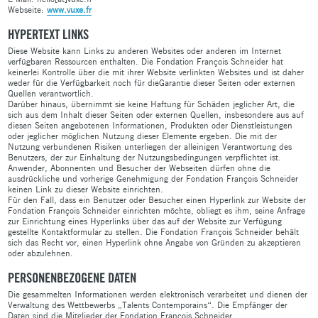
Webseite:
www.vuxe.fr
HYPERTEXT LINKS
Diese Website kann Links zu anderen Websites oder anderen im Internet
verfügbaren Ressourcen enthalten. Die Fondation François Schneider hat
keinerlei Kontrolle über die mit ihrer Website verlinkten Websites und ist daher
weder für die Verfügbarkeit noch für dieGarantie dieser Seiten oder externen
Quellen verantwortlich.
Darüber hinaus, übernimmt sie keine Haftung für Schäden jeglicher Art, die
sich aus dem Inhalt dieser Seiten oder externen Quellen, insbesondere aus auf
diesen Seiten angebotenen Informationen, Produkten oder Dienstleistungen
oder jeglicher möglichen Nutzung dieser Elemente ergeben. Die mit der
Nutzung verbundenen Risiken unterliegen der alleinigen Verantwortung des
Benutzers, der zur Einhaltung der Nutzungsbedingungen verpflichtet ist.
Anwender, Abonnenten und Besucher der Webseiten dürfen ohne die
ausdrückliche und vorherige Genehmigung der Fondation François Schneider
keinen Link zu dieser Website einrichten.
Für den Fall, dass ein Benutzer oder Besucher einen Hyperlink zur Website der
Fondation François Schneider einrichten möchte, obliegt es ihm, seine Anfrage
zur Einrichtung eines Hyperlinks über das auf der Website zur Verfügung
gestellte Kontaktformular zu stellen. Die Fondation François Schneider behält
sich das Recht vor, einen Hyperlink ohne Angabe von Gründen zu akzeptieren
oder abzulehnen.
PERSONENBEZOGENE DATEN
Die gesammelten Informationen werden elektronisch verarbeitet und dienen der
Verwaltung des Wettbewerbs „Talents Contemporains“. Die Empfänger der
Daten sind die Mitglieder der Fondation François Schneider.