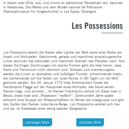
in Italien oder Chile, aus, und nimmt an zahlreichen Residenzen teil, darunter
in Nekatonea, Dos Mares und dem Musée national de Préhistoire
(Nationalmuseum für Vorgeschichte) in Les Eyzies, Dordogne.
Les Possessions
Les
Possessions
vereint die Karten aller Länder der Welt sowie einer Reihe von
Inseln und Archipelen. Gekrümmte, gerade und manchmal anspielungsreiche
Linien zeichnen die nationalen und maritimen Grenzen des Planeten nach. Aus
diesen flüchtigen Zeichnungen mit starren Formen geht die Idee hervor, dass
Karte und Territorium nicht identisch sind. Schwarz und orientierungslos
werden die Linien zu abstrakten und zufälligen Formen, schwimmende Inseln,
die nacheinander auf die Seiten von Jules Vernes
In
80
Tage
n
um die Welt
gedruckt werden. Am 24. Januar 1772 hisst Kommandant Crozet die
französische Flagge auf der Hauptinsel eines Archipels, das heute seinen
Namen trägt, und schreibt: „Im Namen Frankreichs nehme ich diese Insel in
Besitz; diese Insel wird „Possession“ heißen!“. Zweihundert Jahre später
erforscht eine Gruppe von Wissenschaftlern im Winter die Inselgruppe und gibt
den Gipfen den Namen Jules-Verne-Berge.
Les Possessions
verortet sich hier
und da, im Kielwasser einer wenig stabilen Geographie.
vorheriges Werk
nächstes Werk