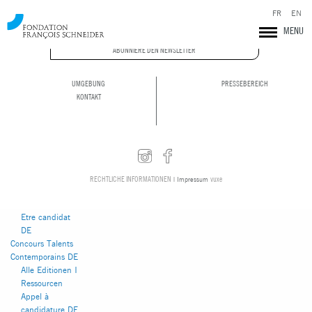
FR
EN
MENU
Du befindest dich im
Archiv der Kategorie
ABONNIERE DEN NEWSLETTER
Zeitgenössische
Talente.
UMGEBUNG
PRESSEBEREICH
Seiten
KONTAKT
Actualités DE
Autour DE
RECHTLICHE INFORMATIONEN
vuxe
| Impressum
Bourses d’études
supérieures DE
Etre candidat
DE
Concours Talents
Contemporains DE
Fondation François Schneider
Alle Editionen I
Ressourcen
Appel à
candidature DE