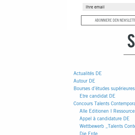
Du befindest dich im Blogarchi
ABONNIERE DEN NEWSLETT
François Schneider
für Oktober
S
Actualités DE
Autour DE
Bourses d’études supérieure
Etre candidat DE
Concours Talents Contempor
Alle Editionen I Ressourc
Appel à candidature DE
Wettbewerb „Talents Cont
Die Erde