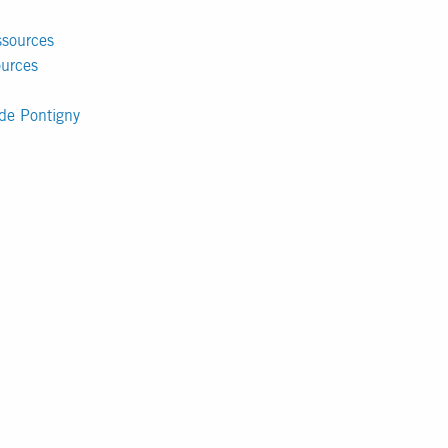
ssources
ources
 de Pontigny