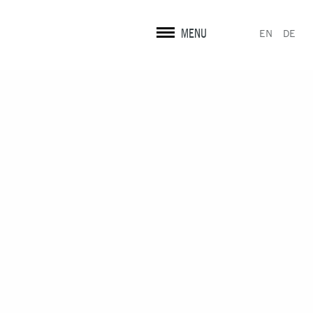
PRESSE
MENU
ES
EN
DE
MENTIONS LÉGALES
vuxe
| Une réalisation