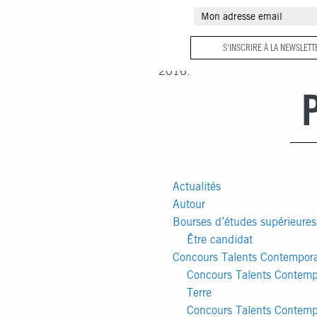
Vous parcourez actuellement les
S'INSCRIRE À LA NEWSLETT
blog
Fondation François Schnei
2016.
Actualités
Autour
Bourses d’études supérieures
Être candidat
Concours Talents Contempor
Concours Talents Contemp
Terre
Concours Talents Contemp