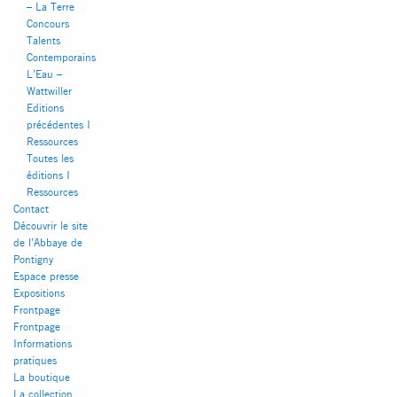
– La Terre
Concours
Talents
Contemporains
L’Eau –
Wattwiller
Editions
précédentes I
Ressources
Toutes les
éditions I
Ressources
Contact
Découvrir le site
FACEBOOK
INSTAGRAM
de l’Abbaye de
Pontigny
Espace presse
Expositions
Frontpage
Frontpage
Informations
pratiques
La boutique
La collection