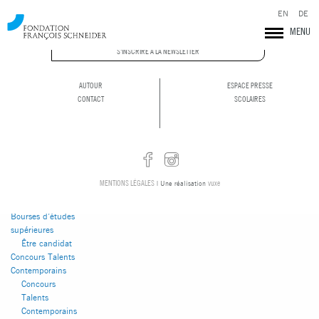
EN
DE
MENU
Vous parcourez
actuellement les
S'INSCRIRE À LA NEWSLETTER
archives du blog
Fondation François
Schneider
pour mai
AUTOUR
ESPACE PRESSE
2023.
CONTACT
SCOLAIRES
Pages
MENTIONS LÉGALES
vuxe
| Une réalisation
Actualités
Autour
Bourses d’études
supérieures
Être candidat
Concours Talents
Fondation François Schneider
Contemporains
Concours
Talents
Contemporains