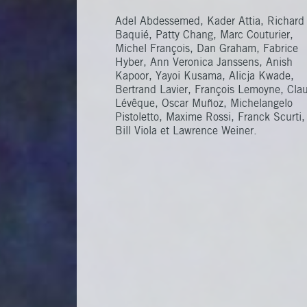
Skulpturengarten ausgestellt.
Zentrum für zeitgenössische Kun
der Stiftung, das ganz der
Adel Abdessemed, Kader Attia, Richard
Begegnung von Kunst und Wasse
Baquié, Patty Chang, Marc Couturier,
gewidmet ist.
Michel François, Dan Graham, Fabrice
Hyber, Ann Veronica Janssens, Anish
Kapoor, Yayoi Kusama, Alicja Kwade,
Bertrand Lavier, François Lemoyne, Cla
Lévêque, Oscar Muñoz, Michelangelo
Pistoletto, Maxime Rossi, Franck Scurti,
Bill Viola et Lawrence Weiner.