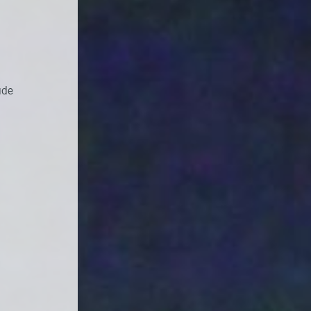
st
r
ude