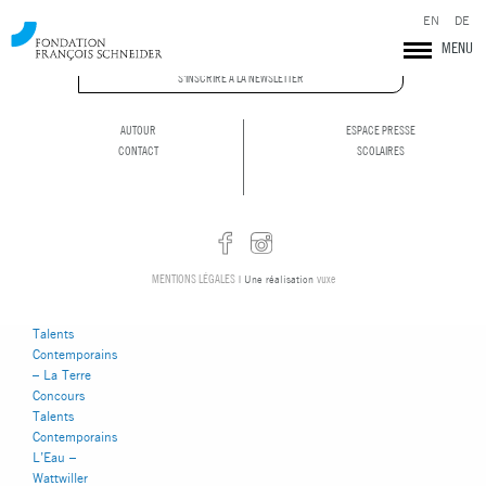
EN
DE
MENU
Pages
S'INSCRIRE À LA NEWSLETTER
AUTOUR
ESPACE PRESSE
CONTACT
SCOLAIRES
Actualités
Autour
Bourses d’études
supérieures
Être candidat
Concours Talents
MENTIONS LÉGALES
vuxe
| Une réalisation
Contemporains
Concours
Talents
Contemporains
– La Terre
Concours
Fondation François Schneider
Talents
Contemporains
L’Eau –
Wattwiller