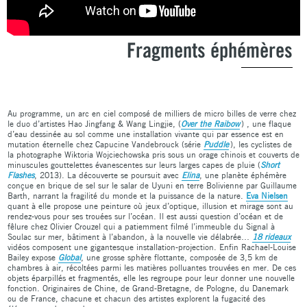
Fragments éphémères
Au programme, un arc en ciel composé de milliers de micro billes de verre chez
le duo d’artistes Hao Jingfang & Wang Lingjie, (
Over the Raibow
) , une flaque
d’eau dessinée au sol comme une installation vivante qui par essence est en
mutation éternelle chez Capucine Vandebrouck (série
Puddle
), les cyclistes de
la photographe Wiktoria Wojciechowska pris sous un orage chinois et couverts de
minuscules gouttelettes évanescentes sur leurs larges capes de pluie (
Short
Flashes
, 2013). La découverte se poursuit avec
Elina
, une planète éphémère
conçue en brique de sel sur le salar de Uyuni en terre Bolivienne par Guillaume
Barth, narrant la fragilité du monde et la puissance de la nature.
Eva Nielsen
quant à elle propose une peinture où jeux d’optique, illusion et mirage sont au
rendez-vous pour ses trouées sur l’océan. Il est aussi question d’océan et de
fêlure chez Olivier Crouzel qui a patiemment filmé l’immeuble du Signal à
Soulac sur mer, bâtiment à l’abandon, à la nouvelle vie délabrée…
18 rideaux
vidéos composent une gigantesque installation-projection. Enfin Rachael-Louise
Bailey expose
Global
, une grosse sphère flottante, composée de 3,5 km de
chambres à air, récoltées parmi les matières polluantes trouvées en mer. De ces
objets éparpillés et fragmentés, elle les regroupe pour leur donner une nouvelle
fonction. Originaires de Chine, de Grand-Bretagne, de Pologne, du Danemark
ou de France, chacune et chacun des artistes explorent la fugacité des