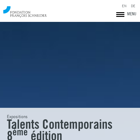
EN
DE
MENU
Fondation François Schneider
Expositions
Talents Contemporains
ème
8
édition