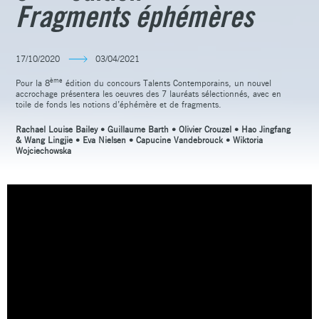
Fragments éphémères
17/10/2020
03/04/2021
ème
Pour la 8
édition du concours Talents Contemporains, un nouvel
accrochage présentera les oeuvres des 7 lauréats sélectionnés, avec en
toile de fonds les notions d’éphémère et de fragments.
Rachael Louise Bailey • Guillaume Barth • Olivier Crouzel • Hao Jingfang
& Wang Lingjie • Eva Nielsen • Capucine Vandebrouck • Wiktoria
Wojciechowska