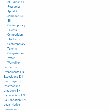
All Editions I
Resources
Appel à
candidature
EN
Contemporary
Talents
Competition –
The Earth
Contemporary
Talents
Competition:
Water –
Wattwiller
INSTAGRAM
FACEBOOK
Contact us
Evenements EN
Expositions EN
Frontpage EN
Informations
pratiques EN
La collection EN
La Fondation EN
Legal Notice
Pressroom