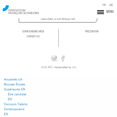
FR
DE
MENU
You are currently
browsing the
SUBSCRIBE TO OUR NEWSLETTER
Fondation François
Schneider
blog
archives for April
SURROUNDING AREA
PRESSROOM
2026.
CONTACT US
Pages
LEGAL INFO
vuxe
| Handcrafted by
Abbaye de
Pontigny
Actualités EN
Bourses Études
Supérieures EN
Etre candidat
Fondation François Schneider
EN
Concours Talents
Contemporains
EN