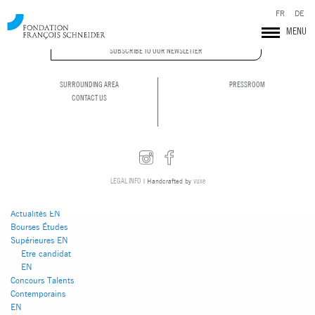
FR
DE
MENU
You are currently
browsing the
SUBSCRIBE TO OUR NEWSLETTER
Fondation François
Schneider
blog
archives for February
SURROUNDING AREA
PRESSROOM
2018.
CONTACT US
Pages
LEGAL INFO
vuxe
| Handcrafted by
Abbaye de
Pontigny
Actualités EN
Bourses Études
Supérieures EN
Etre candidat
Fondation François Schneider
EN
Concours Talents
Contemporains
EN