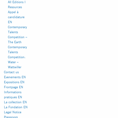
All Editions I
Resources
Appel à
candidature
EN
Contemporary
Talents
Competition –
The Earth
Contemporary
Talents
Competition:
Water –
Wattwiller
INSTAGRAM
FACEBOOK
Contact us
Evenements EN
Expositions EN
Frontpage EN
Informations
pratiques EN
La collection EN
La Fondation EN
Legal Notice
Pressroom