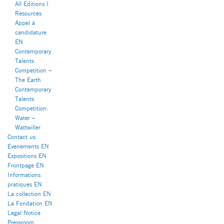
All Editions I
Resources
Appel à
candidature
EN
Contemporary
Talents
Competition –
The Earth
Contemporary
Talents
Competition:
Water –
Wattwiller
INSTAGRAM
FACEBOOK
Contact us
Evenements EN
Expositions EN
Frontpage EN
Informations
pratiques EN
La collection EN
La Fondation EN
Legal Notice
Pressroom