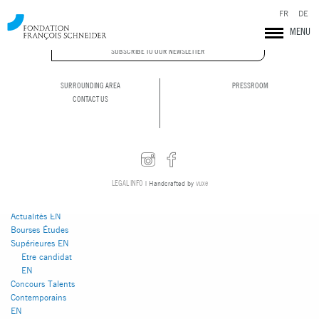
FR
DE
MENU
You are currently
browsing the
SUBSCRIBE TO OUR NEWSLETTER
Fondation François
Schneider
blog
archives for March
SURROUNDING AREA
PRESSROOM
2018.
CONTACT US
Pages
LEGAL INFO
vuxe
| Handcrafted by
Abbaye de
Pontigny
Actualités EN
Bourses Études
Supérieures EN
Etre candidat
Fondation François Schneider
EN
Concours Talents
Contemporains
EN