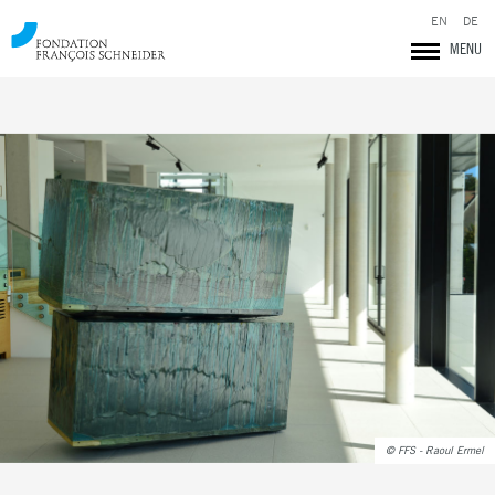
EN
DE
MENU
Fondation François Schneider
© FFS - Raoul Ermel