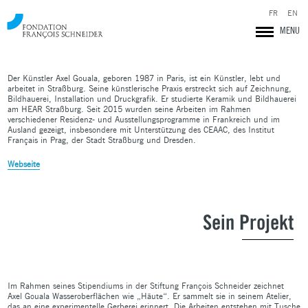
Axel Gouala
FR
EN
MENU
Der Künstler Axel Gouala, geboren 1987 in Paris, ist ein Künstler, lebt und
arbeitet in Straßburg. Seine künstlerische Praxis erstreckt sich auf Zeichnung,
Bildhauerei, Installation und Druckgrafik. Er studierte Keramik und Bildhauerei
am HEAR Straßburg. Seit 2015 wurden seine Arbeiten im Rahmen
verschiedener Residenz- und Ausstellungsprogramme in Frankreich und im
Ausland gezeigt, insbesondere mit Unterstützung des CEAAC, des Institut
Français in Prag, der Stadt Straßburg und Dresden.
Webseite
Sein Projekt
Fondation François Schneider
Im Rahmen seines Stipendiums in der Stiftung François Schneider zeichnet
Axel Gouala Wasseroberflächen wie „Häute“. Er sammelt sie in seinem Atelier,
das an eine experimentelle Gerberei erinnert. Die Arbeiten entstehen mit Tusche