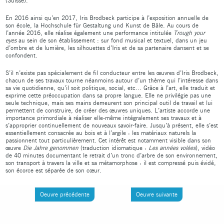
(Suisse).
En 2016 ainsi qu’en 2017, Iris Brodbeck participe à l’exposition annuelle de
son école, la Hochschule für Gestaltung und Kunst de Bâle. Au cours de
l’année 2016, elle réalise également une performance intitulée
Trough your
eyes
au sein de son établissement : sur fond musical et textuel, dans un jeu
d’ombre et de lumière, les silhouettes
d’Iris et de sa partenaire dansent et se
confondent.
S’il n’existe pas spécialement de fil conducteur entre les œuvres d’Iris Brodbeck,
chacun de ses travaux tourne néanmoins autour d’un thème qui l’intéresse dans
sa vie quotidienne, qu’il soit politique, social, etc… Grâce à l’art, elle traduit et
exprime cette préoccupation dans sa propre langue. Elle ne privilégie pas une
seule technique, mais ses mains demeurent son principal outil de travail et lui
permettent de construire, de créer des œuvres uniques. L’artiste accorde une
importance primordiale à réaliser elle-même intégralement ses travaux et à
s’approprier continuellement de nouveaux savoir-faire. Jusqu’à présent, elle s’est
essentiellement consacrée au bois et à l’argile : les matériaux naturels la
passionnent tout particulièrement. Cet intérêt est notamment visible dans son
œuvre
Die Jahre genommen
(traduction idiomatique :
Les années volées
), vidéo
de 40 minutes documentant le retrait d’un tronc d’arbre de son environnement,
son transport à travers la ville et sa métamorphose : il est compressé puis évidé,
son écorce est séparée de son cœur.
Oeuvre précédente
Oeuvre suivante