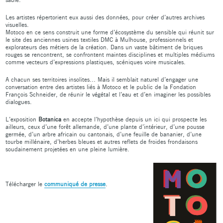
Les artistes répertorient eux aussi des données, pour créer d’autres archives
visuelles.
Motoco en ce sens construit une forme d’écosystème du sensible qui réunit sur
le site des anciennes usines textiles DMC à Mulhouse, professionnels et
explorateurs des métiers de la création. Dans un vaste bâtiment de briques
rouges se rencontrent, se confrontent maintes disciplines et multiples médiums
comme vecteurs d’expressions plastiques, scéniques voire musicales.
A chacun ses territoires insolites… Mais il semblait naturel d’engager une
conversation entre des artistes liés à Motoco et le public de la Fondation
François Schneider, de réunir le végétal et l’eau et d’en imaginer les possibles
dialogues.
L’exposition
Botanica
en accepte l’hypothèse depuis un ici qui prospecte les
ailleurs, ceux d’une forêt allemande, d’une plante d’intérieur, d’une pousse
germée, d’un arbre africain ou cantonais, d’une feuille de bananier, d’une
tourbe millénaire, d’herbes bleues et autres reflets de froides frondaisons
soudainement projetées en une pleine lumière.
Télécharger le
communiqué de presse
.