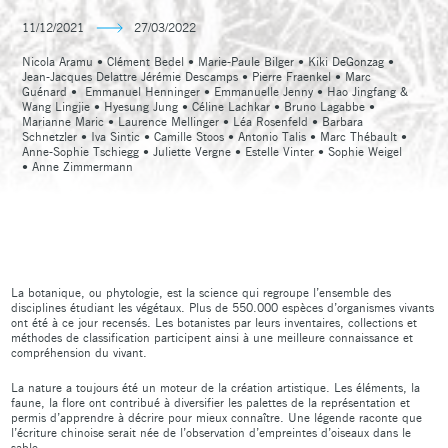
11/12/2021
27/03/2022
Nicola Aramu • Clément Bedel • Marie-Paule Bilger • Kiki DeGonzag •
Jean-Jacques Delattre Jérémie Descamps • Pierre Fraenkel • Marc
Guénard •
Emmanuel Henninger • Emmanuelle Jenny • Hao Jingfang &
Wang Lingjie • Hyesung Jung • Céline Lachkar • Bruno Lagabbe •
Marianne Maric • Laurence Mellinger • Léa Rosenfeld • Barbara
Schnetzler • Iva Sintic • Camille Stoos • Antonio Talis • Marc Thébault •
Anne-Sophie Tschiegg • Juliette Vergne • Estelle Vinter
•
Sophie Weigel
• Anne Zimmermann
La botanique, ou phytologie, est la science qui regroupe l’ensemble des
disciplines étudiant les végétaux. Plus de 550.000 espèces d’organismes vivants
ont été à ce jour recensés. Les botanistes par leurs inventaires, collections et
méthodes de classification participent ainsi à une meilleure connaissance et
compréhension du vivant.
La nature a toujours été un moteur de la création artistique. Les éléments, la
faune, la flore ont contribué à diversifier les palettes de la représentation et
permis d’apprendre à décrire pour mieux connaître. Une légende raconte que
l’écriture chinoise serait née de l’observation d’empreintes d’oiseaux dans le
sable.