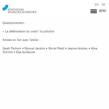
Description : Création commune d’un récif corralien en utilisant plusieurs
EN
DE
techniques.
MENU
Durée : 1h
Questionnement :
– La détérioration du corail / la pollution
Artistes en lien avec l’atelier :
Sarah Pschorn • Romual Jandolo • Muriel Persil • Jeanne Andrieu • Aline
Schmitt • Elsa Guillaume
Fondation François Schneider