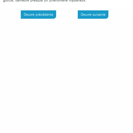
goutte, demeure presque un phénomène mystérieux.
Oeuvre précédente
Oeuvre suivante
S'INSCRIRE À LA NEWSLETTER