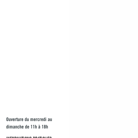
François
Ouverture du mercredi au
La mousse II
dimanche de 11h à 18h
La mousse et oeillets